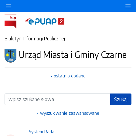
Ukryj/pokaż menu przedmiotowe
Uk
Biuletyn Informacji Publicznej
Urząd Miasta i Gminy Czarne
ostatnio dodane
Wyszukiwarka
Szukaj
wyszukiwanie zaawansowane
System Rada