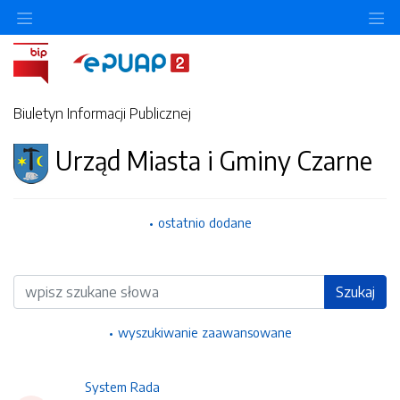
Ukryj/pokaż menu przedmiotowe
Uk
Biuletyn Informacji Publicznej
Urząd Miasta i Gminy Czarne
ostatnio dodane
Wyszukiwarka
Szukaj
wyszukiwanie zaawansowane
System Rada