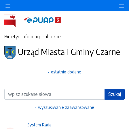
Ukryj/pokaż menu przedmiotowe
Uk
Biuletyn Informacji Publicznej
Urząd Miasta i Gminy Czarne
ostatnio dodane
Wyszukiwarka
Szukaj
wyszukiwanie zaawansowane
System Rada