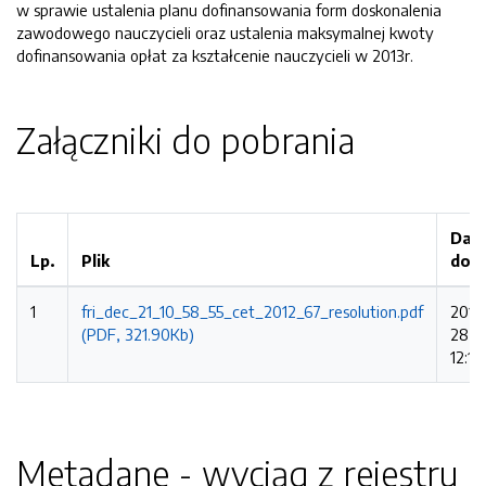
w sprawie ustalenia planu dofinansowania form doskonalenia
zawodowego nauczycieli oraz ustalenia maksymalnej kwoty
dofinansowania opłat za kształcenie nauczycieli w 2013r.
Załączniki do pobrania
Dat
Lp.
Plik
dod
1
fri_dec_21_10_58_55_cet_2012_67_resolution.pdf
2015
(PDF, 321.90Kb)
28
12:18
Metadane - wyciąg z rejestru