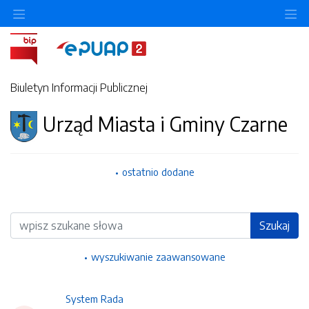
Ukryj/pokaż menu przedmiotowe
Uk
Biuletyn Informacji Publicznej
Urząd Miasta i Gminy Czarne
ostatnio dodane
Wyszukiwarka
Szukaj
wyszukiwanie zaawansowane
System Rada