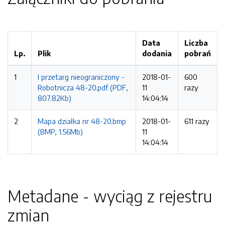
Data
Liczba
Lp.
Plik
dodania
pobrań
1
I przetarg nieograniczony -
2018-01-
600
Robotnicza 48-20.pdf (PDF,
11
razy
807.82Kb)
14:04:14
2
Mapa działka nr 48-20.bmp
2018-01-
611 razy
(BMP, 1.56Mb)
11
14:04:14
Metadane - wyciąg z rejestru
zmian