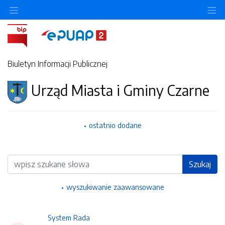
Ukryj/pokaż menu przedmiotowe
Uk
Biuletyn Informacji Publicznej
Urząd Miasta i Gminy Czarne
ostatnio dodane
Wyszukiwarka
Szukaj
wyszukiwanie zaawansowane
System Rada