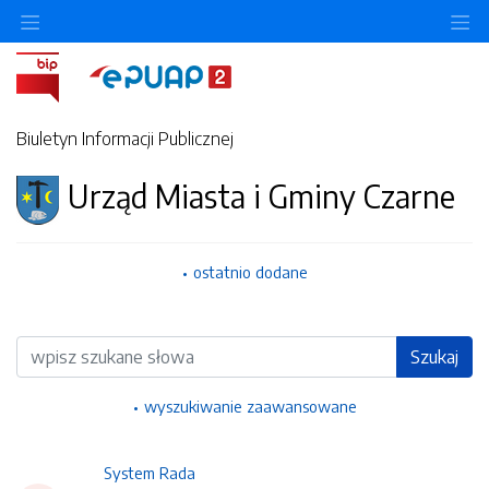
Ukryj/pokaż menu przedmiotowe
Uk
Biuletyn Informacji Publicznej
Urząd Miasta i Gminy Czarne
ostatnio dodane
Wyszukiwarka
Szukaj
wyszukiwanie zaawansowane
System Rada