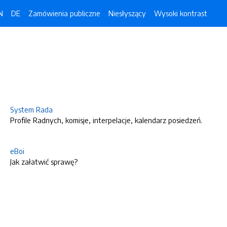
N
DE
Zamówienia publiczne
Niesłyszący
Wysoki kontrast
System Rada
Profile Radnych, komisje, interpelacje, kalendarz posiedzeń.
eBoi
Jak załatwić sprawę?