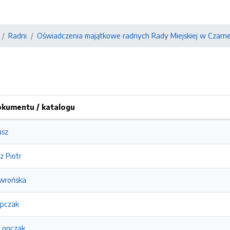
Radni
Oświadczenia majątkowe radnych Rady Miejskiej w Czarne
kumentu / katalogu
usz
z Piotr
wrońska
opczak
Lonczak