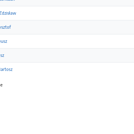
Zdzisław
ysztof
eusz
usz
Bartosz
ie