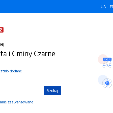
UA
E
nej
ta i Gminy Czarne
tatnio dodane
Szukaj
anie zaawansowane