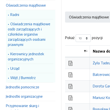
Oświadczenia majątkowe
Radni
Oświadczenia majątkowe
Oświadczenia majątkowe
osób zarządzających i
członków organów
Pokaż
pozycji
zarządzających osobami
prawnymi
Nazwa do
Kierownicy jednostek
Kolejność
organizacyjnych
Żyła Tade
Urząd
Balcerowic
Wójt / Burmistrz
Dorota Ga
Jednostki pomocnicze
Jednostki organizacyjne
Mariusz K
Przyjmowanie skarg i
Bogusław 