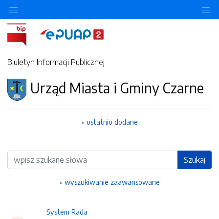
Ukryj/pokaż menu przedmiotowe
Uk
Biuletyn Informacji Publicznej
Urząd Miasta i Gminy Czarne
ostatnio dodane
Wyszukiwarka
Szukaj
wyszukiwanie zaawansowane
System Rada