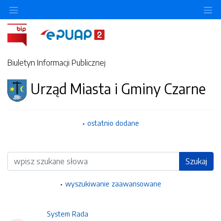
Ukryj/pokaż menu przedmiotowe
Uk
Biuletyn Informacji Publicznej
Urząd Miasta i Gminy Czarne
ostatnio dodane
Wyszukiwarka
Szukaj
wyszukiwanie zaawansowane
System Rada