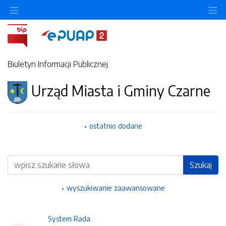
Ukryj/pokaż menu przedmiotowe
Uk
Biuletyn Informacji Publicznej
Urząd Miasta i Gminy Czarne
ostatnio dodane
Wyszukiwarka
Szukaj
wyszukiwanie zaawansowane
System Rada